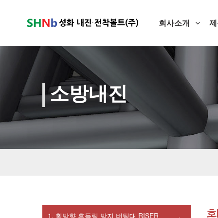
회사소개
제
소방내진
횡
1. 횡방향 흔들림 방지 버팀대 RISER